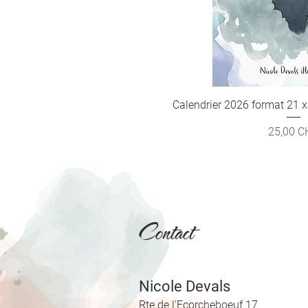
Calendrier 2026 format 21 
Aperçu ra
Prix
25,00 C
Contact
Nicole Devals
Rte de l'Ecorcheboeuf 17