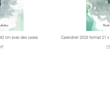
x42 cm avec des cases
pide
Calendrier 2026 format 21 x
Ape
Pr
HF
25