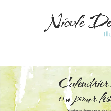
Nicole De
Ill
Calendri
ou pour les