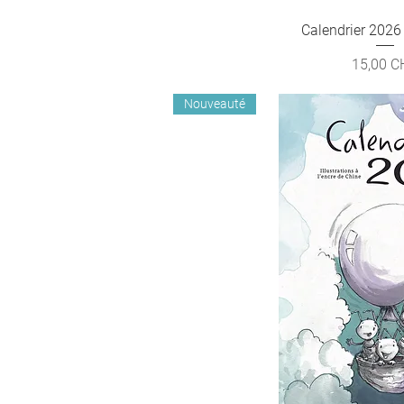
Calendrier 2026
Aperçu ra
Prix
15,00 C
Nouveauté