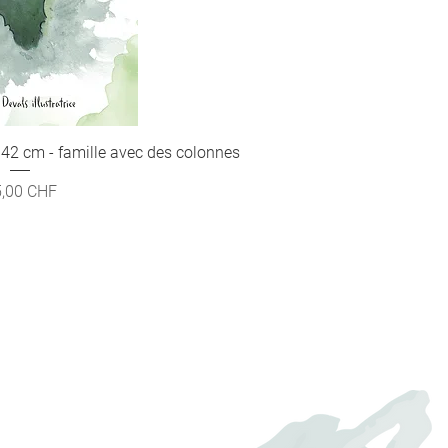
 42 cm - famille avec des colonnes
rçu rapide
ix
,00 CHF