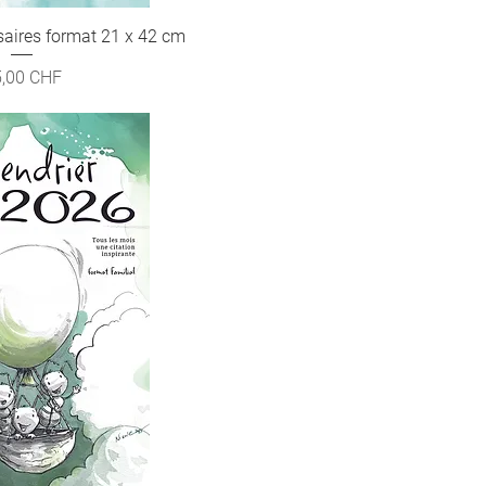
saires format 21 x 42 cm
rçu rapide
ix
,00 CHF