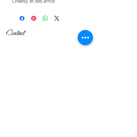
Cheesy, et ses amis!
Contact
Nicole Devals
Rte de l'Ecorcheboeuf 17
1084 Carrouge (VD)
Suisse
079 617 64 24