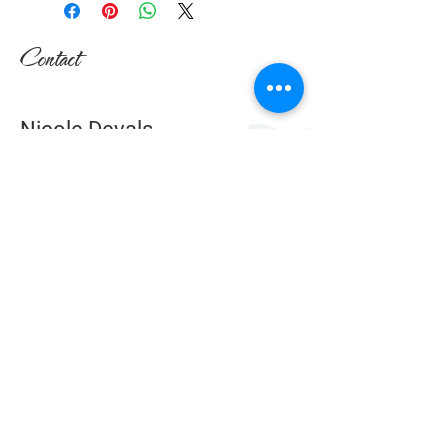
Contact
Nicole Devals
Rte de l'Ecorcheboeuf 17
1084 Carrouge (VD)
Suisse
079 617 64 24