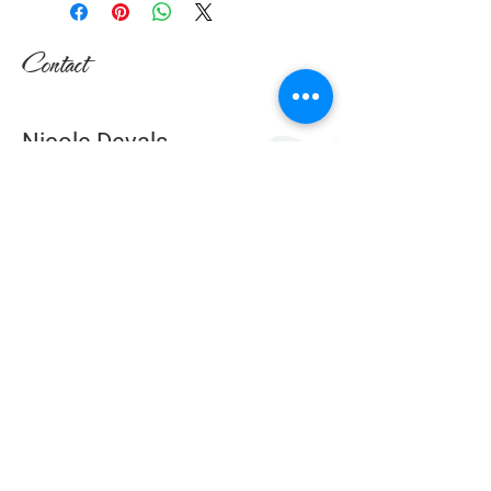
Contact
Nicole Devals
Rte de l'Ecorcheboeuf 17
1084 Carrouge (VD)
Suisse
079 617 64 24