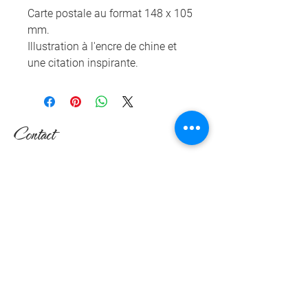
Carte postale au format 148 x 105
mm.
Illustration à l'encre de chine et
une citation inspirante.
Contact
Nicole Devals
Rte de l'Ecorcheboeuf 17
1084 Carrouge (VD)
Suisse
079 617 64 24