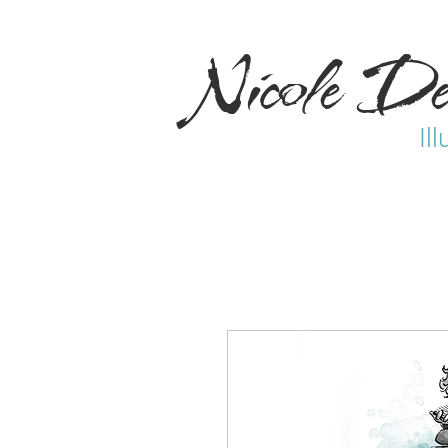
Nicole De
Ill