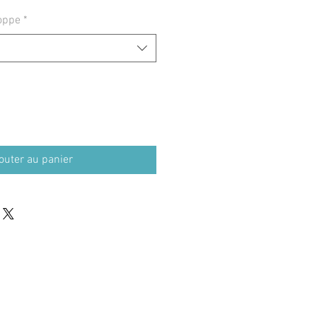
oppe
*
outer au panier