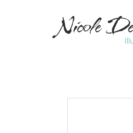
Nicole De
Ill