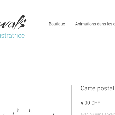
vals
Boutique
Animations dans les 
ustratrice
Carte postal
Prix
4,00 CHF
avec ou sans envel