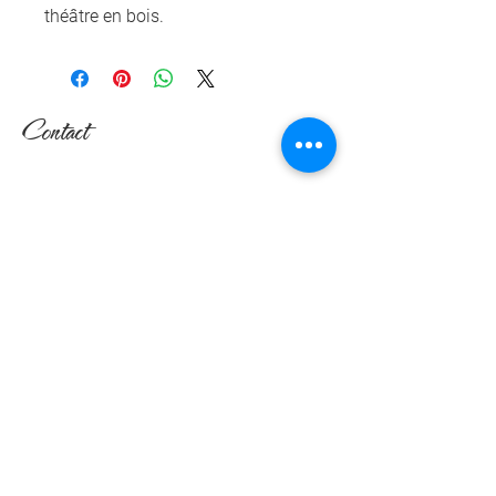
théâtre en bois.
Contact
Nicole Devals
Rte de l'Ecorcheboeuf 17
1084 Carrouge (VD)
Suisse
079 617 64 24