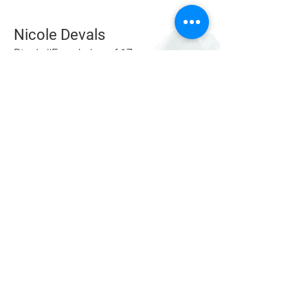
Nicole Devals
Rte de l'Ecorcheboeuf 17
1084 Carrouge (VD)
Suisse
079 617 64 24
© 2026
tous droits réservés à Nicole Devals,
reproduction interdite.
Conditions générales de vente - Charte de confidentialité