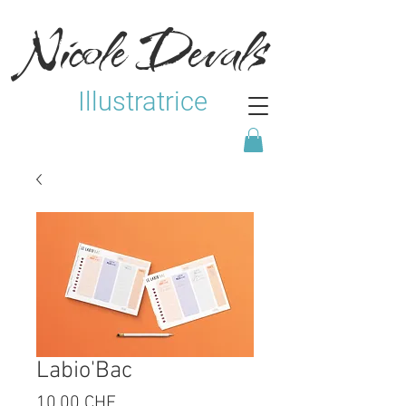
Nicole Devals
Illustratrice
Labio'Bac
Prix
10,00 CHF